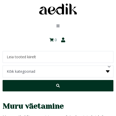
0
Muru väetamine