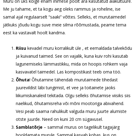
Muru on üks kõige enam inimese poolt ära kasutatud aiakultuure.
Me ju tahame, et ta kogu aeg oleks rammus ja roheline, ise
samal ajal regulaarselt “saaki” võttes. Selleks, et murutaimedel
jätkuks jõudu kogu suve meie silma rõõmustada, peame tema
eest ka vastavalt hoolt kandma.
Riisu
kevadel muru korralikult üle , et eemaldada talvekõdu
ja kuivanud taimed. See on vajalik, kuna kuiv rohi kasutab
lagunemiseks lämmastikku, mida on hoopis rohkem vaja
kasvavatel taimedel. Las kompostikast teeb oma töö.
Õhuta
! Õhutamine tähendab murutaimede tihedast
juurevildist läbi tungimist, et vee ja toitainete jaoks
liikumiskanaleid tekitada. Olgu selleks õhutamise viisiks siis
naelikud, õhutamisreha või mõni mootoriga abivahend.
Vesi peab saama rahulikult valguda muru juurte alumiste
otste juurde. Need on kuni 20 cm sügavusel.
Samblatõrje
– sammal murus on tagelikult tagajärg
hooldamata murule. Sammal kasvab kohas, kus on