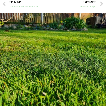
EELMINE
JÄRGMINE
Taimeramm kevadises aias
Ideaalne ampel