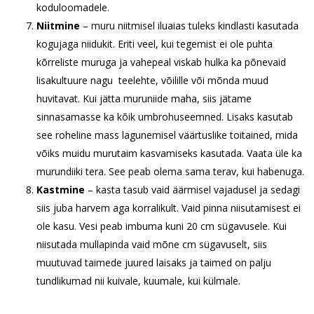
koduloomadele.
Niitmine
– muru niitmisel iluaias tuleks kindlasti kasutada
kogujaga niidukit. Eriti veel, kui tegemist ei ole puhta
kõrreliste muruga ja vahepeal viskab hulka ka põnevaid
lisakultuure nagu teelehte, võilille või mõnda muud
huvitavat. Kui jätta muruniide maha, siis jätame
sinnasamasse ka kõik umbrohuseemned. Lisaks kasutab
see roheline mass lagunemisel väärtuslike toitained, mida
võiks muidu murutaim kasvamiseks kasutada. Vaata üle ka
murundiiki tera. See peab olema sama terav, kui habenuga.
Kastmine
– kasta tasub vaid äärmisel vajadusel ja sedagi
siis juba harvem aga korralikult. Vaid pinna niisutamisest ei
ole kasu. Vesi peab imbuma kuni 20 cm sügavusele. Kui
niisutada mullapinda vaid mõne cm sügavuselt, siis
muutuvad taimede juured laisaks ja taimed on palju
tundlikumad nii kuivale, kuumale, kui külmale.