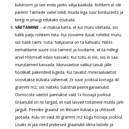
külvinorm ja see enda jaoks välja kaaluda. Rohkem ei ole
parem! Taimede vahel tekib muidu liiga suur konkurents ja
keegi ei pruugi edukaks osutuda.
VÄETAMINE
– ei maksa karta, et kui muru väetada, siis
tuleb palju rohkem niita. Kui soovime ilusat rohelist muru,
siis tuleb taimi toita. Näljasena on ta kahvatu. Niites
eemaldame suure osa taimest ja loodame, et ta millegi
arvel rõõmsalt edasi kasvaks. Kui toitu ei ole, siis ei saa
murutaimed kasvada. Muruväetise valikul tasub jälle
hoolikalt pakendeid lugeda. Kui tavalist mineraalväetist
soovitakse külvata vähemalt 3x suve jooksul korraga 40
grammi m2, siis näiteks Substrali peenegaraanulist
Osmocote väetist pannakse vaid 1x hooaja jooksul.
Graanulid on nii targad, et nad lasvad toitaineid mulda järk-
järgult. Peenike graanul on lihtsam külvata ja ühtlaselt
jaotada. Kulu on vaid 30 grammi m2 kogu hooaja jooksul.
Lisaks ei jää need pisikesed graanulid silma lastele ja