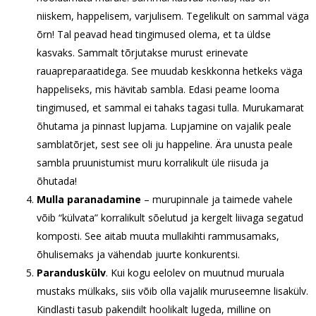
niiskem, happelisem, varjulisem. Tegelikult on sammal väga
õrn! Tal peavad head tingimused olema, et ta üldse
kasvaks. Sammalt tõrjutakse murust erinevate
rauapreparaatidega. See muudab keskkonna hetkeks väga
happeliseks, mis hävitab sambla. Edasi peame looma
tingimused, et sammal ei tahaks tagasi tulla. Murukamarat
õhutama ja pinnast lupjama. Lupjamine on vajalik peale
samblatõrjet, sest see oli ju happeline. Ära unusta peale
sambla pruunistumist muru korralikult üle riisuda ja
õhutada!
Mulla paranadamine
– murupinnale ja taimede vahele
võib “külvata” korralikult sõelutud ja kergelt liivaga segatud
komposti. See aitab muuta mullakihti rammusamaks,
õhulisemaks ja vähendab juurte konkurentsi.
Paranduskülv
. Kui kogu eelolev on muutnud muruala
mustaks mülkaks, siis võib olla vajalik muruseemne lisakülv.
Kindlasti tasub pakendilt hoolikalt lugeda, milline on