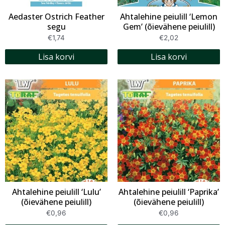
Aedaster Ostrich Feather
Ahtalehine peiulill ‘Lemon
segu
Gem’ (õievähene peiulill)
€
1,74
€
2,02
Lisa korvi
Lisa korvi
Ahtalehine peiulill ‘Lulu’
Ahtalehine peiulill ‘Paprika’
(õievähene peiulill)
(õievähene peiulill)
€
0,96
€
0,96