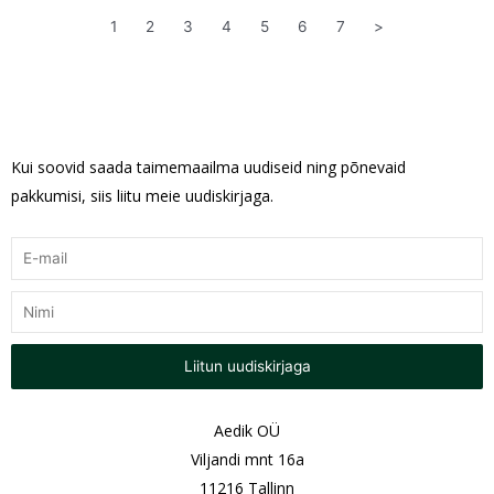
1
2
3
4
5
6
7
>
Kui soovid saada taimemaailma uudiseid ning põnevaid
pakkumisi, siis liitu meie uudiskirjaga.
Liitun uudiskirjaga
Aedik OÜ
Viljandi mnt 16a
11216 Tallinn