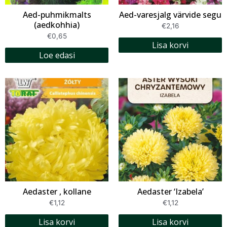
Aed-puhmikmalts
Aed-varesjalg värvide segu
(aedkohhia)
€
2,16
€
0,65
Lisa korvi
Loe edasi
Aedaster , kollane
Aedaster ‘Izabela’
€
1,12
€
1,12
Lisa korvi
Lisa korvi