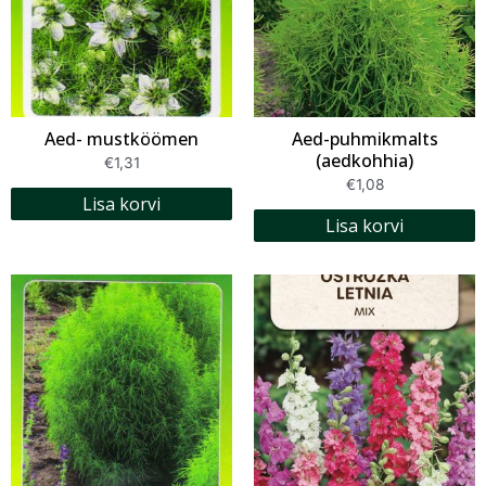
Aed- mustköömen
Aed-puhmikmalts
(aedkohhia)
€
1,31
€
1,08
Lisa korvi
Lisa korvi