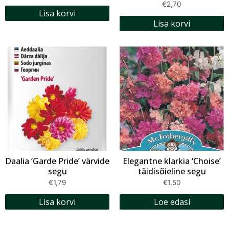
€
2,70
Lisa korvi
Lisa korvi
Daalia ‘Garde Pride’ värvide
Elegantne klarkia ‘Choise’
segu
täidisõieline segu
€
1,79
€
1,50
Lisa korvi
Loe edasi