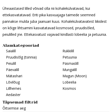
Üheaastased lilled võivad olla nii kohalekülvatavad, kui
ettekasvatatavad. Eriti pika kasvuajaga taimede seemned
pannakse mulda juba jaanuari kuus. Kohalekülvatavatest liikidest
on kõige lihtsamini kasvatatavad kosmosed, pruudisõled,
peiulilled jne. Ettekasvatust vajavad kindlasti lobeelia ja petuunia.
Alamkategooriad
Saialill
Rukkilill
Pruudisõlg (tsinnia)
Petuunia
Peiulill
Päsmaslill
Päevalill
Mungalill
Mätashari
Magun (Moon)
Lõvilõug
Lobeelia
Lillhernes
Kosmos
Aedaster
Täpsemad filtrid
Õitsemise aeg