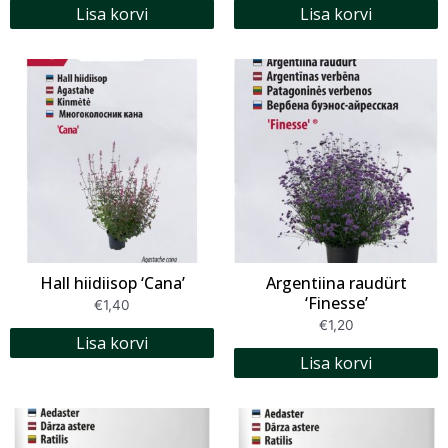
Lisa korvi
Lisa korvi
Hall hiidiisop ‘Cana’
Argentiina raudürt
‘Finesse’
€
1,40
€
1,20
Lisa korvi
Lisa korvi