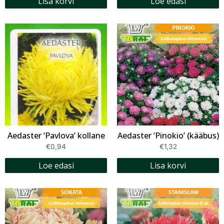
Lisa korvi
Loe edasi
Aedaster ‘Pavlova’ kollane
Aedaster ‘Pinokio’ (kääbus)
€
0,94
€
1,32
Loe edasi
Lisa korvi