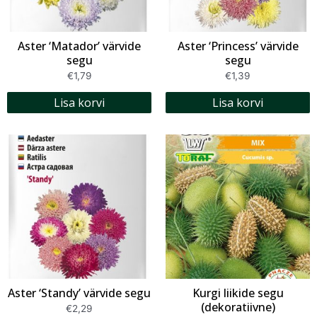
Aster ‘Matador’ värvide
Aster ‘Princess’ värvide
segu
segu
€
1,79
€
1,39
Lisa korvi
Lisa korvi
Aster ‘Standy’ värvide segu
Kurgi liikide segu
(dekoratiivne)
€
2,29