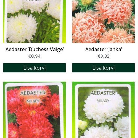
Aedaster ‘Duchess Valge’
Aedaster ‘Janka’
€
0,94
€
0,82
Lisa korvi
Lisa korvi