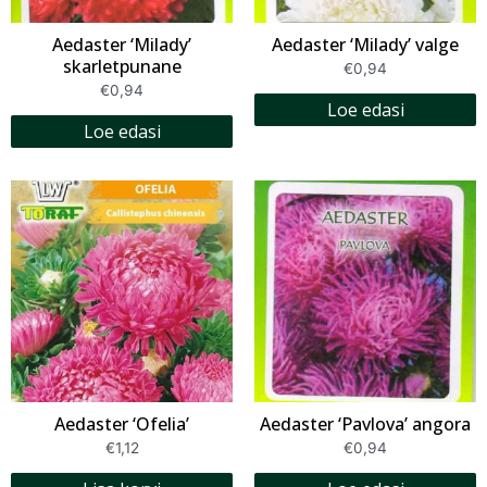
Aedaster ‘Milady’
Aedaster ‘Milady’ valge
skarletpunane
€
0,94
€
0,94
Loe edasi
Loe edasi
Aedaster ‘Ofelia’
Aedaster ‘Pavlova’ angora
€
1,12
€
0,94