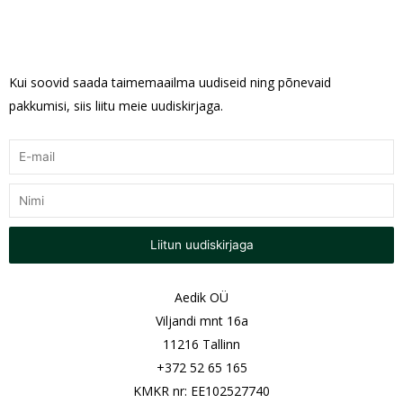
Kui soovid saada taimemaailma uudiseid ning põnevaid
pakkumisi, siis liitu meie uudiskirjaga.
Liitun uudiskirjaga
Aedik OÜ
Viljandi mnt 16a
11216 Tallinn
+372 52 65 165
KMKR nr: EE102527740