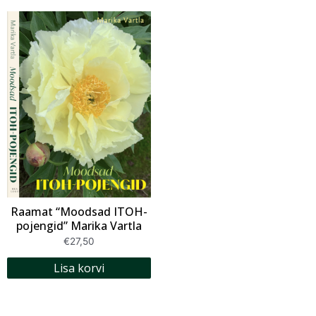
Raamat “Moodsad ITOH-
pojengid” Marika Vartla
€
27,50
Lisa korvi