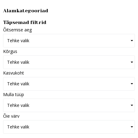
Alamkategooriad
Täpsemad filtrid
Õitsemise aeg
Tehke valik
Kõrgus
Tehke valik
Kasvukoht
Tehke valik
Mulla tüüp
Tehke valik
Õie värv
Tehke valik