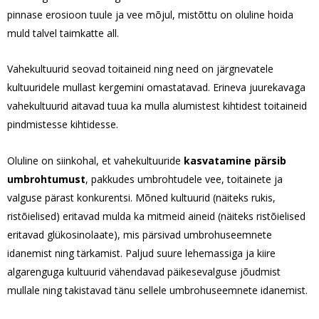
pinnase erosioon tuule ja vee mõjul, mistõttu on oluline hoida
muld talvel taimkatte all.
Vahekultuurid seovad toitaineid ning need on järgnevatele
kultuuridele mullast kergemini omastatavad. Erineva juurekavaga
vahekultuurid aitavad tuua ka mulla alumistest kihtidest toitaineid
pindmistesse kihtidesse.
Oluline on siinkohal, et vahekultuuride
kasvatamine pärsib
umbrohtumust
, pakkudes umbrohtudele vee, toitainete ja
valguse pärast konkurentsi. Mõned kultuurid (näiteks rukis,
ristõielised) eritavad mulda ka mitmeid aineid (näiteks ristõielised
eritavad glükosinolaate), mis pärsivad umbrohuseemnete
idanemist ning tärkamist. Paljud suure lehemassiga ja kiire
algarenguga kultuurid vähendavad päikesevalguse jõudmist
mullale ning takistavad tänu sellele umbrohuseemnete idanemist.