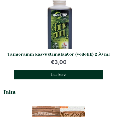
Taimeramm kasvustimulaator (vedelik) 250 ml
€
3,00
Lisa korvi
Taim