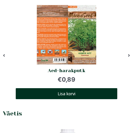
Aed-harakputk
€
0,89
Lisa korvi
Väetis