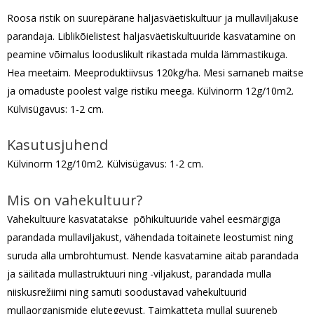
Roosa ristik on suurepärane haljasväetiskultuur ja mullaviljakuse
parandaja. Liblikõielistest haljasväetiskultuuride kasvatamine on
peamine võimalus looduslikult rikastada mulda lämmastikuga.
Hea meetaim. Meeproduktiivsus 120kg/ha. Mesi sarnaneb maitse
ja omaduste poolest valge ristiku meega. Külvinorm 12g/10m2.
Külvisügavus: 1-2 cm.
Kasutusjuhend
Külvinorm 12g/10m2. Külvisügavus: 1-2 cm.
Mis on vahekultuur?
Vahekultuure kasvatatakse põhikultuuride vahel eesmärgiga
parandada mullaviljakust, vähendada toitainete leostumist ning
suruda alla umbrohtumust. Nende kasvatamine aitab parandada
ja säilitada mullastruktuuri ning -viljakust, parandada mulla
niiskusrežiimi ning samuti soodustavad vahekultuurid
mullaorganismide elutegevust. Taimkatteta mullal suureneb