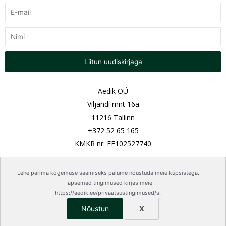
Liitun uudiskirjaga
Aedik OÜ
Viljandi mnt 16a
11216 Tallinn
+372 52 65 165
KMKR nr: EE102527740
Lehe parima kogemuse saamiseks palume nõustuda meie küpsistega.
Täpsemad tingimused kirjas meie
https://aedik.ee/privaatsustingimused/s.
Aedik OÜ © 2022
Nõustun
X