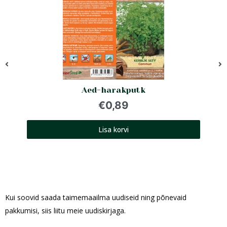
Aed-harakputk
€
0,89
Lisa korvi
Kui soovid saada taimemaailma uudiseid ning põnevaid
pakkumisi, siis liitu meie uudiskirjaga.