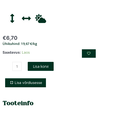
€
6,70
Ühikuhind: 19,67 €/kg
Saadavus:
Laos
Lisa korvi
Lisa võrdlusesse
Tooteinfo