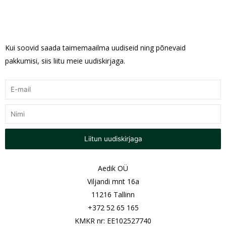
Kui soovid saada taimemaailma uudiseid ning põnevaid
pakkumisi, siis liitu meie uudiskirjaga.
Liitun uudiskirjaga
Aedik OÜ
Viljandi mnt 16a
11216 Tallinn
+372 52 65 165
KMKR nr: EE102527740