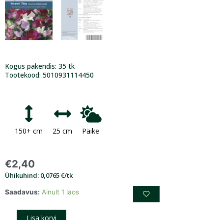
Kogus pakendis: 35 tk
Tootekood: 5010931114450
150+ cm
25 cm
Päike
€
2,40
Ühikuhind: 0,0765 €/tk
Saadavus:
Ainult 1 laos
Lisa korvi