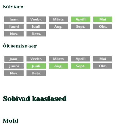
Külviaeg
Õitsemise aeg
Sobivad kaaslased
Muld