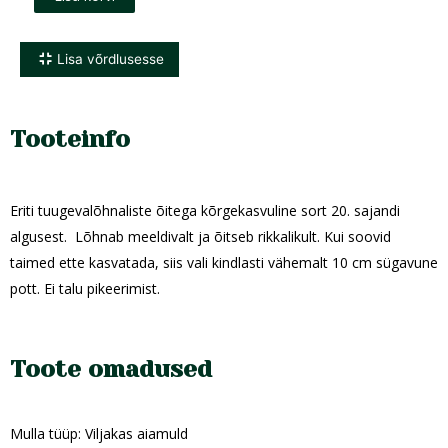
Lisa võrdlusesse
Tooteinfo
Eriti tuugevalõhnaliste õitega kõrgekasvuline sort 20. sajandi
algusest. Lõhnab meeldivalt ja õitseb rikkalikult. Kui soovid
taimed ette kasvatada, siis vali kindlasti vähemalt 10 cm sügavune
pott. Ei talu pikeerimist.
Toote omadused
Mulla tüüp: Viljakas aiamuld