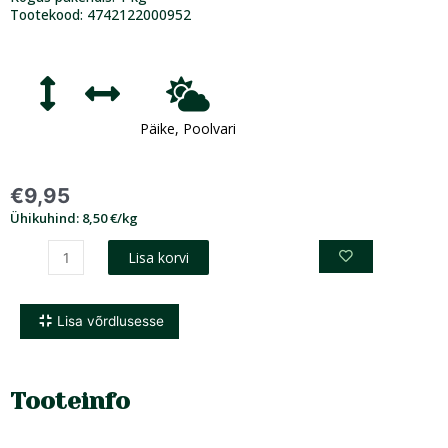
Tootekood: 4742122000952
Päike, Poolvari
€
9,95
Ühikuhind: 8,50 €/kg
Lisa korvi
Lisa võrdlusesse
Tooteinfo