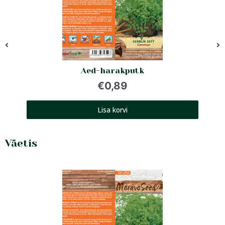
Aed-harakputk
€
0,89
Lisa korvi
Väetis