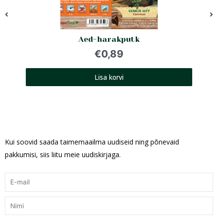
Aed-harakputk
€
0,89
Lisa korvi
Kui soovid saada taimemaailma uudiseid ning põnevaid
pakkumisi, siis liitu meie uudiskirjaga.