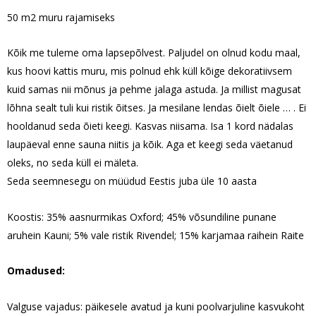
50 m2 muru rajamiseks
Kõik me tuleme oma lapsepõlvest. Paljudel on olnud kodu maal,
kus hoovi kattis muru, mis polnud ehk küll kõige dekoratiivsem
kuid samas nii mõnus ja pehme jalaga astuda. Ja millist magusat
lõhna sealt tuli kui ristik õitses. Ja mesilane lendas õielt õiele … . Ei
hooldanud seda õieti keegi. Kasvas niisama. Isa 1 kord nädalas
laupäeval enne sauna niitis ja kõik. Aga et keegi seda väetanud
oleks, no seda küll ei mäleta.
Seda seemnesegu on müüdud Eestis juba üle 10 aasta
Koostis: 35% aasnurmikas Oxford; 45% võsundiline punane
aruhein Kauni; 5% vale ristik Rivendel; 15% karjamaa raihein Raite
Omadused:
Valguse vajadus: päikesele avatud ja kuni poolvarjuline kasvukoht