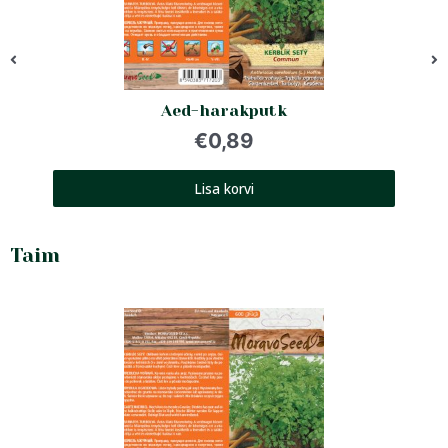
Aed-harakputk
€
0,89
Lisa korvi
Taim