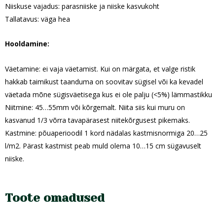
Niiskuse vajadus: parasniiske ja niiske kasvukoht
Tallatavus: väga hea
Hooldamine:
Väetamine: ei vaja väetamist. Kui on märgata, et valge ristik
hakkab taimikust taanduma on soovitav sügisel või ka kevadel
väetada mõne sügisväetisega kus ei ole palju (<5%) lämmastikku
Niitmine: 45…55mm või kõrgemalt. Niita siis kui muru on
kasvanud 1/3 võrra tavapärasest niitekõrgusest pikemaks.
Kastmine: põuaperioodil 1 kord nädalas kastmisnormiga 20…25
l/m2. Pärast kastmist peab muld olema 10…15 cm sügavuselt
niiske.
Toote omadused